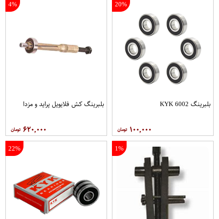
4%
20%
بلبرینگ 6002 KYK
بلبرینگ کش فلایویل پراید و مزدا
۶۲۰,۰۰۰
۱۰۰,۰۰۰
22%
1%