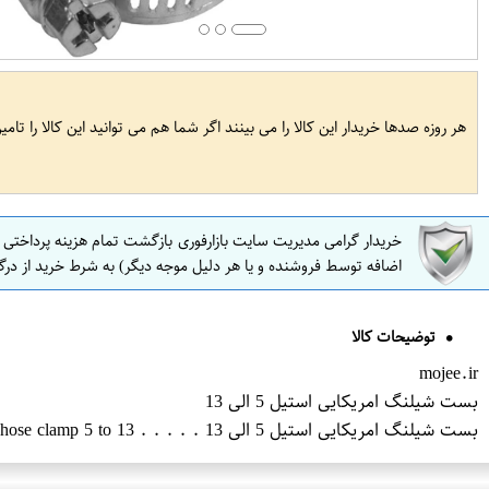
هر روزه صدها خریدار این کالا را می بینند اگر شما هم می توانید این کالا را تام
خریدار گرامی مدیریت سایت بازارفوری بازگشت تمام هزینه پرداختی
اضافه توسط فروشنده و یا هر دلیل موجه دیگر) به شرط خرید از درگ
توضیحات کالا
mojee.ir
بست شیلنگ امریکایی استیل 5 الی 13
بست شیلنگ امریکایی استیل 5 الی 13 . . . . . American steel hose clamp 5 to 13