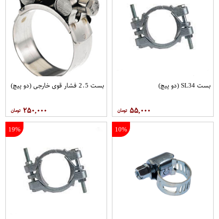
بست SL34 (دو پیچ)
بست 2.5 فشار قوی خارجی (دو پیچ)
۲۵۰,۰۰۰
۵۵,۰۰۰
19%
10%