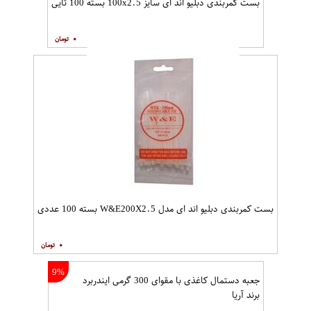
بست کمربندی دبلیو اند ای سایز 100x2.5 بسته 100 تایی
۰
بست کمربندی دبلیو اند ای مدل W&E200X2.5 بسته 100 عددی
۰
9%
جعبه دستمال کاغذی با مقوای 300 گرمی ایندربرد
برند آریا