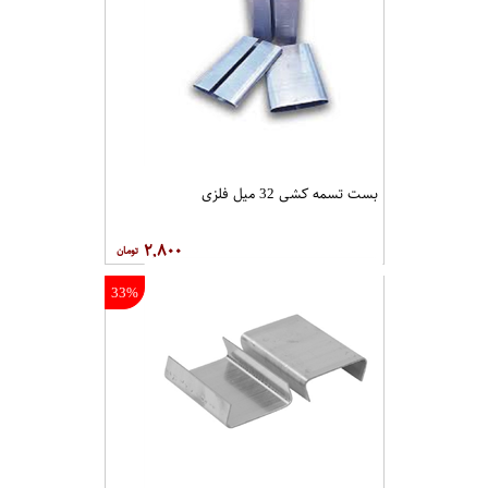
بست تسمه کشی 32 میل فلزی
۲,۸۰۰
33%