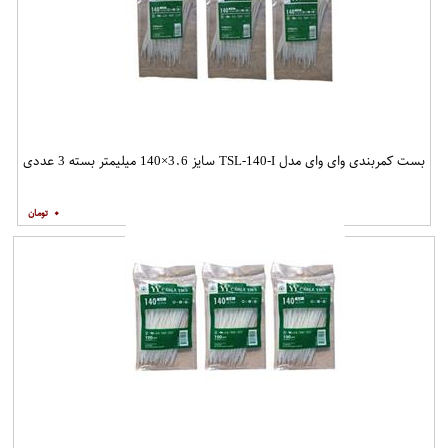
بست کمربندی وای وای مدل TSL-140-I سایز 3.6×140 میلیمتر بسته 3 عددی
۰