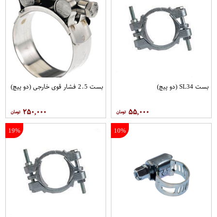
بست SL34 (دو پیچ)
بست 2.5 فشار قوی خارجی (دو پیچ)
۲۵۰,۰۰۰
۵۵,۰۰۰
19%
10%