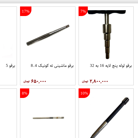
17%
7%
برقو لوله پنج لایه 16 به 32
برقو ماشینی ته کونیک 8.4
برقو 5
۶۵۰,۰۰۰
۲,۸۰۰,۰۰۰
8%
10%