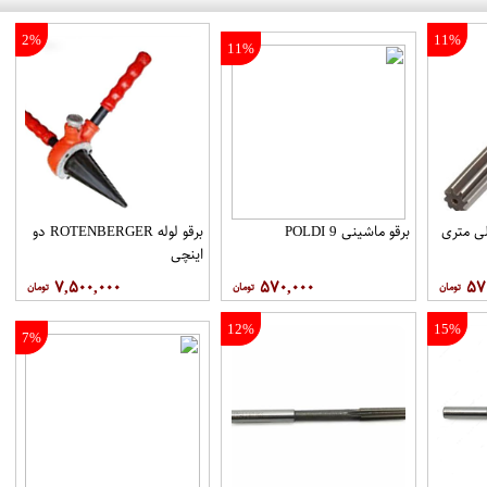
2%
11%
11%
نی سایز 9 میلی متری
برقو ماشینی 9 POLDI
برقو لوله ROTENBERGER دو
اینچی
۷,۵۰۰,۰۰۰
۵۷۰,۰۰۰
۵۷
12%
15%
7%