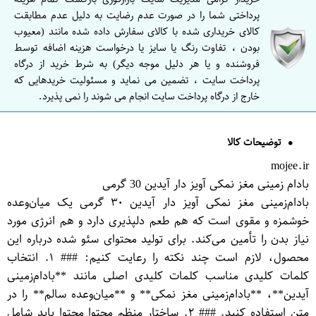
پرداختی شما را در صورت عدم رضایت به دلیل عدم مطابقت
کالای خریداری شده با کالای سفارش داده شده مانند (معیوب
بودن ، تفاوت رنگ یا سایز یا درخواست هزینه اضافه توسط
فروشنده و یا هر دلیل موجه دیگر) به شرط خرید از درگاه
پرداخت سایت ، تضمین می نماید و مسئولیت خریدهایی که
خارج از درگاه پرداخت سایت انجام می شوند را نمی پذیرد.
توضیحات کالا
mojee.ir
بادام زمینی مغز نمکی آویز دار آیدین 30 گرمی
بادام‌زمینی مغز نمکی آویز دار آیدین ۳۰ گرمی یک میان‌وعده
خوشمزه و مقوی است که هم طعم دلپذیری دارد و هم انرژی مورد
نیاز بدن را تأمین می‌کند. برای تولید محتوای سئو شده درباره این
محصول، لازم است چند نکته را رعایت کنیم: ### ۱. انتخاب
کلمات کلیدی مناسب کلمات کلیدی اصلی مانند **بادام‌زمینی
آیدین**، **بادام‌زمینی مغز نمکی** و **میان‌وعده سالم** را در
متن استفاده کنید. ### ۲. ساختار منظم محتوا محتوا باید شامل