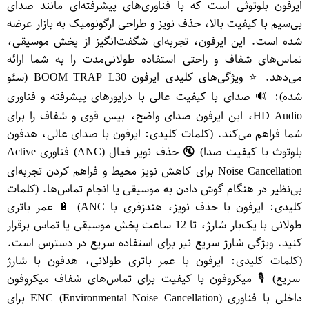
ایرفون بلوتوثی است که با فناوری‌های پیشرفته‌ای مانند صدای
بی‌سیم با کیفیت بالا، حذف نویز و طراحی ارگونومیک به بازار عرضه
شده است. این ایرفون، تجربه‌ای شگفت‌انگیز از پخش موسیقی،
تماس‌های شفاف و راحتی استفاده طولانی‌مدت را به شما ارائه
می‌دهد. ⭐ ویژگی‌های کلیدی ایرفون BOOM TRAP L30 (سئو
شده): 🔊 صدای با کیفیت عالی با درایورهای پیشرفته و فناوری
HD Audio، این ایرفون صدای واضح، بیس قوی و شفاف را برای
شما فراهم می‌کند. (کلمات کلیدی: ایرفون با صدای عالی، هدفون
بلوتوث با کیفیت صدا) 🔇 حذف نویز فعال (ANC) فناوری Active
Noise Cancellation برای کاهش نویز محیط و فراهم کردن تجربه‌ای
بی‌نظیر در هنگام گوش دادن به موسیقی یا انجام تماس‌ها. (کلمات
کلیدی: ایرفون با حذف نویز، هندزفری با ANC) 🔋 عمر باتری
طولانی با یک‌بار شارژ، تا 12 ساعت پخش موسیقی یا تماس برقرار
کنید. ویژگی شارژ سریع نیز برای استفاده سریع در دسترس است.
(کلمات کلیدی: ایرفون با عمر باتری طولانی، هدفون با شارژ
سریع) 🎙️ میکروفون با کیفیت برای تماس‌های شفاف میکروفون
داخلی با فناوری ENC (Environmental Noise Cancellation) برای