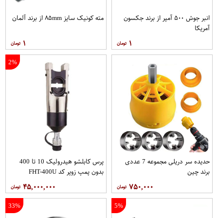
انبر جوش ۵۰۰ آمپر از برند جکسون
مته کونیک سایز ۸۵mm از برند آلمان
آمریکا
۱
۱
2%
حدیده سر دریلی مجموعه 7 عددی
پرس کابلشو هیدرولیک 10 تا 400
برند چین
بدون پمپ زوپر کد FHT-400U
۴۵,۰۰۰,۰۰۰
۷۵۰,۰۰۰
33%
5%