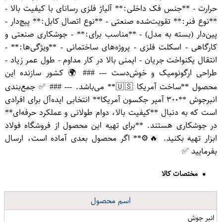
حرارت - **جنس فک داخلی:** آلیاژ فلزی رسانای با کیفیت بالا -
**نوع فنر:** تقویت‌شده صنعتی - **نوع اتصال کابل:** پیچ‌دار -
پین‌دار (بسته به مدل) - **مناسب برای:** - جوشکاری صنعتی و
کارگاهی - اسکلت فلزی - پروژه‌های ساختمانی - **ویژگی‌ها:** -
انتقال یکنواخت جریان - ایمنی بالا در کار مداوم - طول عمر زیاد -
طراحی ارگونومیک و خوش‌دست --- ### 🌍 کشور سازنده این
محصول **ساخت آمریکا 🇺🇸** می‌باشد. --- ### ✅ جمع‌بندی
انبرجوش **۳۰۰ آمپر جکسون آمریکا** انتخابی ایده‌آل برای افرادی
است که به دنبال **کیفیت بالا، دوام طولانی و عملکرد حرفه‌ای**
در جوشکاری هستند. **برای تهیه این محصول از فروشگاه فولاد
ابزار تهیه بکنید. 🔥⚙️** اگر محصول بعدی آماده است، ارسال
بفرمایید ✅
مختصات کالا
اسم محصول
انبر جوش