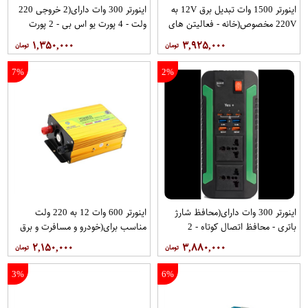
اینورتر 1500 وات تبدیل برق 12V به
اینورتر 300 وات دارای(2 خروجی 220
220V مخصوص(خانه - فعالیتن های
ولت - 4 پورت یو اس بی - 2 پورت
بیرونی - سفر - خودرو) کد DK-L1500
تایپ سی - 2 خروجی 12 ولت
۱,۳۵۰,۰۰۰
۳,۹۲۵,۰۰۰
از برند دیپ کینگ
آداپتوری - 2 خروجی 12 ولت فندکی -
دارای چراغ نور سفید - هلدر نگهدارنده
7%
2%
مبایل - گیره سر باتری) کد SI-01
اینورتر 300 وات دارای(محافظ شارژ
اینورتر 600 وات 12 به 220 ولت
باتری - محافظ اتصال کوتاه - 2
مناسب برای(خودرو و مسافرت و برق
خروجی 220 ولت - 4 پورت یو اس بی -
اظطراری) کد DK-L600 از برند دیپ
۲,۱۵۰,۰۰۰
۳,۸۸۰,۰۰۰
3 تا پورت تایپ سی - فن اتومات) کد
کینگ
YS-300 از برند YES PLUS
3%
6%