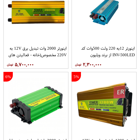
اینورتر 12به 220 ولت 500وات کد
اینورتر 2000 وات تبدیل برق 12V به
INV-500LED از برند ویلیون
220V مخصوص(خانه - فعالیتن های
بیرونی - سفر - خودرو) کد DK-L2000
۵,۷۰۰,۰۰۰
۲,۳۰۰,۰۰۰
از برند دیپ کینگ
6%
5%