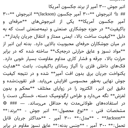
انبر جوش ۳۰۰ آمپر از برند جکسون آمریکا
## 🔩 انبرجوش **۳۰۰ آمپر جکسون (Jackson)** انبرجوش **۳۰۰
آمپر جکسون آمریکا** یکی از انبرجوش‌های **حرفه‌ای و
باکیفیت** در حوزه جوشکاری صنعتی و نیمه‌صنعتی است که به
دلیل **کیفیت ساخت بالا، ایمنی ممتاز و انتقال جریان پایدار**،
در میان جوشکاران حرفه‌ای محبوبیت بالایی دارد. بدنه این انبر از
**مواد نسوز و عایق حرارتی درجه‌یک** ساخته شده که در برابر
حرارت بالا، جرقه و فشار کاری مداوم مقاومت بسیار خوبی دارد.
فک‌های داخلی فلزی با آلیاژ رسانای باکیفیت، باعث **هدایت
یکنواخت جریان برق بدون افت آمپر** شده و در نتیجه کیفیت
جوش نهایی به‌طور محسوسی افزایش می‌یابد. فنر تقویت‌شده و
دقیق این انبر، الکترود را در زوایای مختلف **محکم و بدون
لغزش** نگه می‌دارد و طراحی ارگونومیک دسته، خستگی دست را
در استفاده‌های طولانی‌مدت به حداقل می‌رساند. --- ### ⚙️
مشخصات فنی - **نوع محصول:** انبر جوش - **برند:**
**Jackson** - **مدل:** ۳۰۰ آمپر - **حداکثر جریان قابل
تحمل:** ۳۰۰ آمپر - **جنس بدنه:** عایق نسوز مقاوم در برابر