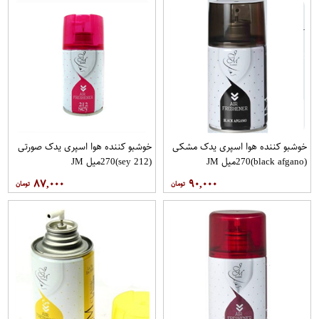
خوشبو کننده هوا اسپری یدک مشکی
خوشبو کننده هوا اسپری یدک صورتی
(black afgano)270میل JM
(212 sey)270میل JM
۸۷,۰۰۰
۹۰,۰۰۰