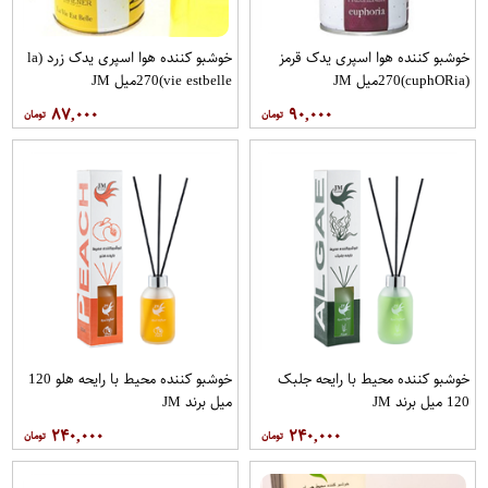
خوشبو کننده هوا اسپری یدک قرمز
خوشبو کننده هوا اسپری یدک زرد (la
(cuphO​Ria)270میل JM
vie estbelle)270میل JM
۸۷,۰۰۰
۹۰,۰۰۰
خوشبو کننده محیط با رایحه جلبک
خوشبو کننده محیط با رایحه هلو 120
120 میل برند JM
میل برند JM
۲۴۰,۰۰۰
۲۴۰,۰۰۰