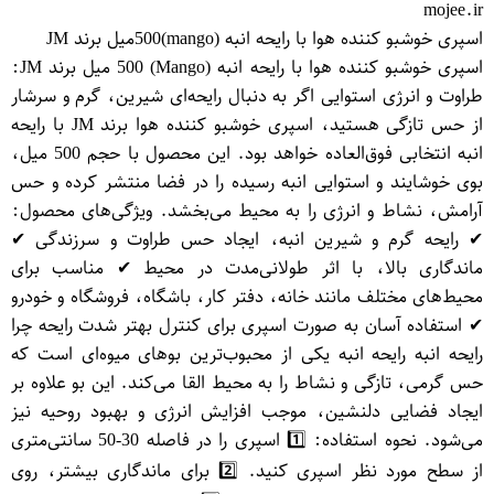
mojee.ir
اسپری خوشبو کننده هوا با رایحه انبه (mango)500میل برند JM
اسپری خوشبو کننده هوا با رایحه انبه (Mango) 500 میل برند JM:
طراوت و انرژی استوایی اگر به دنبال رایحه‌ای شیرین، گرم و سرشار
از حس تازگی هستید، اسپری خوشبو کننده هوا برند JM با رایحه
انبه انتخابی فوق‌العاده خواهد بود. این محصول با حجم 500 میل،
بوی خوشایند و استوایی انبه رسیده را در فضا منتشر کرده و حس
آرامش، نشاط و انرژی را به محیط می‌بخشد. ویژگی‌های محصول:
✔ رایحه گرم و شیرین انبه، ایجاد حس طراوت و سرزندگی ✔
ماندگاری بالا، با اثر طولانی‌مدت در محیط ✔ مناسب برای
محیط‌های مختلف مانند خانه، دفتر کار، باشگاه، فروشگاه و خودرو
✔ استفاده آسان به صورت اسپری برای کنترل بهتر شدت رایحه چرا
رایحه انبه رایحه انبه یکی از محبوب‌ترین بوهای میوه‌ای است که
حس گرمی، تازگی و نشاط را به محیط القا می‌کند. این بو علاوه بر
ایجاد فضایی دلنشین، موجب افزایش انرژی و بهبود روحیه نیز
می‌شود. نحوه استفاده: 1️⃣ اسپری را در فاصله 30-50 سانتی‌متری
از سطح مورد نظر اسپری کنید. 2️⃣ برای ماندگاری بیشتر، روی