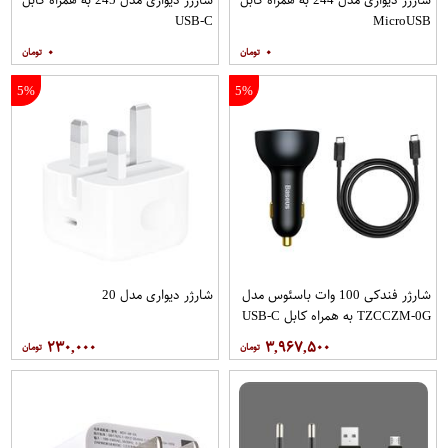
USB-C
MicroUSB
۰
۰
5%
5%
شارژر فندکی 100 وات باسئوس مدل
شارژر دیواری مدل 20
TZCCZM-0G به همراه کابل USB-C
۲۳۰,۰۰۰
۳,۹۶۷,۵۰۰