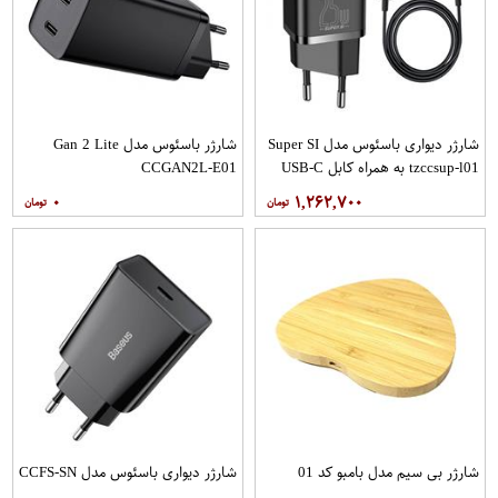
شارژر دیواری باسئوس مدل Super SI
شارژر باسئوس مدل Gan 2 Lite
tzccsup-l01 به همراه کابل USB-C
CCGAN2L-E01
۰
۱,۲۶۲,۷۰۰
شارژر بی سیم مدل بامبو کد 01
شارژر دیواری باسئوس مدل CCFS-SN