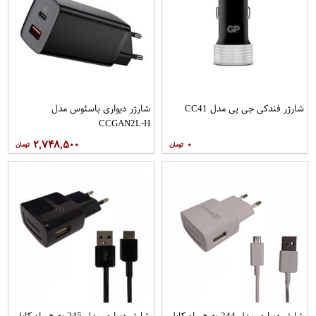
شارژر فندکی جی پی مدل CC41
شارژر دیواری باسئوس مدل
CCGAN2L-H
۲,۷۴۸,۵۰۰
۰
شارژر دیواری مدل 244 به همراه کابل
شارژر دیواری مدل 245 به همراه کابل