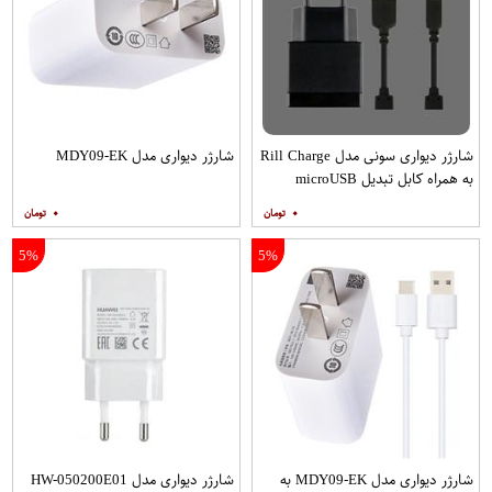
شارژر دیواری سونی مدل Rill Charge
شارژر دیواری مدل MDY09-EK
به همراه کابل تبدیل microUSB
۰
۰
5%
5%
شارژر دیواری مدل MDY09-EK به
شارژر دیواری مدل HW-050200E01