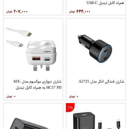
همراه کابل تبدیل USB-C
۲۰۷,۰۰۰
۶۴۴,۰۰۰
شارژر فندکی انکر مدل A2725
شارژر دیواری موکسوم مدل MX-
HC57 PD به همراه کابل تبدیل
لایتنینگ
۰
۰
5%