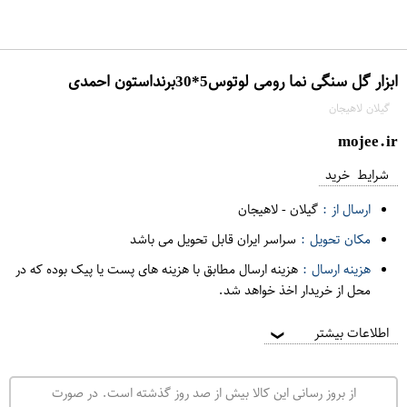
ابزار گل سنگی نما رومی لوتوس5*30برنداستون احمدی
گیلان لاهیجان
mojee.ir
شرایط خرید
ارسال از :
گیلان
-
لاهیجان
مکان تحویل :
سراسر ایران قابل تحویل می باشد
هزینه ارسال :
هزینه ارسال مطابق با هزینه های پست یا پیک بوده که در
محل از خریدار اخذ خواهد شد.
اطلاعات بیشتر
❯
از بروز رسانی این کالا بیش از صد روز گذشته است. در صورت